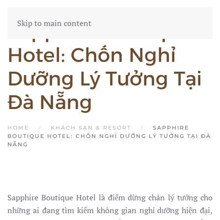
Skip to main content
Sapphire Boutique
Hotel: Chốn Nghỉ
Dưỡng Lý Tưởng Tại
Đà Nẵng
HOME
KHÁCH SẠN & RESORT
SAPPHIRE
BOUTIQUE HOTEL: CHỐN NGHỈ DƯỠNG LÝ TƯỞNG TẠI ĐÀ
NẴNG
Sapphire Boutique Hotel là điểm dừng chân lý tưởng cho
những ai đang tìm kiếm không gian nghỉ dưỡng hiện đại,