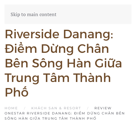
Skip to main content
Review Onestar
Riverside Danang:
Điểm Dừng Chân
Bên Sông Hàn Giữa
Trung Tâm Thành
Phố
HOME
KHÁCH SẠN & RESORT
REVIEW
ONESTAR RIVERSIDE DANANG: ĐIỂM DỪNG CHÂN BÊN
SÔNG HÀN GIỮA TRUNG TÂM THÀNH PHỐ