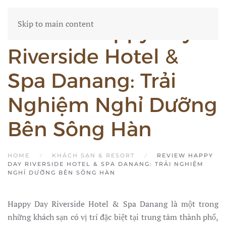
Skip to main content
Review Happy Day
Riverside Hotel &
Spa Danang: Trải
Nghiệm Nghỉ Dưỡng
Bên Sông Hàn
HOME
KHÁCH SẠN & RESORT
REVIEW HAPPY
DAY RIVERSIDE HOTEL & SPA DANANG: TRẢI NGHIỆM
NGHỈ DƯỠNG BÊN SÔNG HÀN
Happy Day Riverside Hotel & Spa Danang là một trong
những khách sạn có vị trí đặc biệt tại trung tâm thành phố,