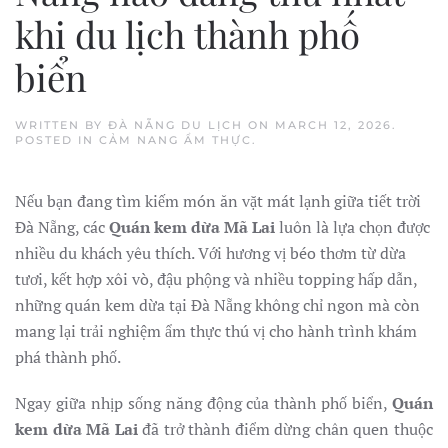
khi du lịch thành phố
biển
WRITTEN BY
ĐÀ NẴNG DU LỊCH
ON
MARCH 12, 2026
.
POSTED IN
CẢM NANG ẨM THỰC
.
Nếu bạn đang tìm kiếm món ăn vặt mát lạnh giữa tiết trời
Đà Nẵng, các
Quán kem dừa Mã Lai
luôn là lựa chọn được
nhiều du khách yêu thích. Với hương vị béo thơm từ dừa
tươi, kết hợp xôi vò, đậu phộng và nhiều topping hấp dẫn,
những quán kem dừa tại Đà Nẵng không chỉ ngon mà còn
mang lại trải nghiệm ẩm thực thú vị cho hành trình khám
phá thành phố.
Ngay giữa nhịp sống năng động của thành phố biển,
Quán
kem dừa Mã Lai
đã trở thành điểm dừng chân quen thuộc