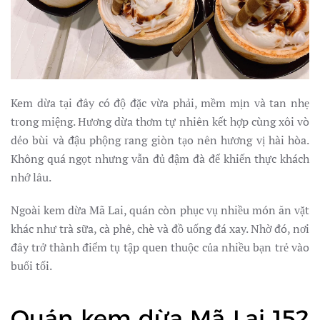
Kem dừa tại đây có độ đặc vừa phải, mềm mịn và tan nhẹ
trong miệng. Hương dừa thơm tự nhiên kết hợp cùng xôi vò
dẻo bùi và đậu phộng rang giòn tạo nên hương vị hài hòa.
Không quá ngọt nhưng vẫn đủ đậm đà để khiến thực khách
nhớ lâu.
Ngoài kem dừa Mã Lai, quán còn phục vụ nhiều món ăn vặt
khác như trà sữa, cà phê, chè và đồ uống đá xay. Nhờ đó, nơi
đây trở thành điểm tụ tập quen thuộc của nhiều bạn trẻ vào
buổi tối.
Quán kem dừa Mã Lai 152