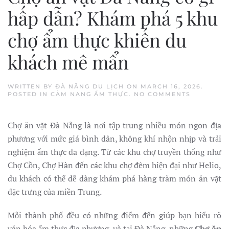
hấp dẫn? Khám phá 5 khu
chợ ẩm thực khiến du
khách mê mẩn
WRITTEN BY
ĐÀ NẴNG DU LỊCH
ON
MARCH 16, 2026
.
ON
POSTED IN
CẢM NANG ẨM THỰC
.
NO COMMENTS
CHỢ
ĂN
VẶT
Chợ ăn vặt Đà Nẵng là nơi tập trung nhiều món ngon địa
ĐÀ
NẴNG
phương với mức giá bình dân, không khí nhộn nhịp và trải
CÓ
GÌ
nghiệm ẩm thực đa dạng. Từ các khu chợ truyền thống như
HẤP
DẪN?
Chợ Cồn, Chợ Hàn đến các khu chợ đêm hiện đại như Helio,
KHÁM
du khách có thể dễ dàng khám phá hàng trăm món ăn vặt
PHÁ
5
đặc trưng của miền Trung.
KHU
CHỢ
ẨM
Mỗi thành phố đều có những điểm đến giúp bạn hiểu rõ
THỰC
KHIẾN
văn hóa ẩm thực địa phương, và tại Đà Nẵng, những
Chợ ăn