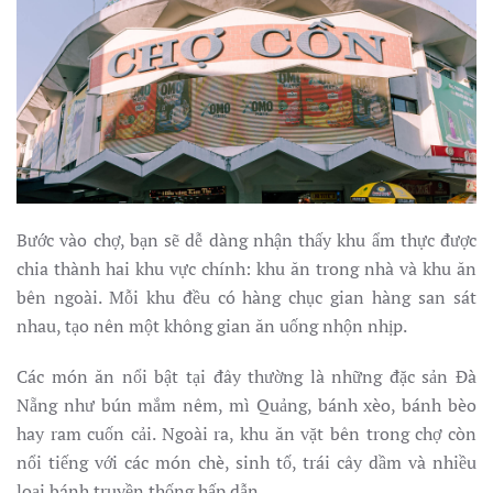
Bước vào chợ, bạn sẽ dễ dàng nhận thấy khu ẩm thực được
chia thành hai khu vực chính: khu ăn trong nhà và khu ăn
bên ngoài. Mỗi khu đều có hàng chục gian hàng san sát
nhau, tạo nên một không gian ăn uống nhộn nhịp.
Các món ăn nổi bật tại đây thường là những đặc sản Đà
Nẵng như bún mắm nêm, mì Quảng, bánh xèo, bánh bèo
hay ram cuốn cải. Ngoài ra, khu ăn vặt bên trong chợ còn
nổi tiếng với các món chè, sinh tố, trái cây dầm và nhiều
loại bánh truyền thống hấp dẫn.