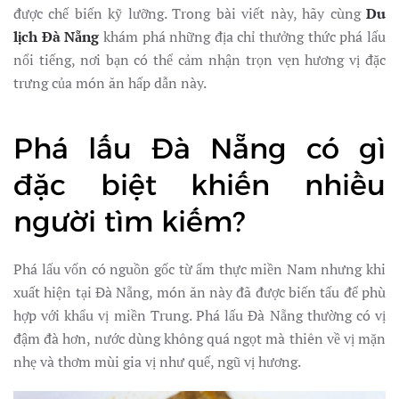
QUÁN
được chế biến kỹ lưỡng. Trong bài viết này, hãy cùng
Du
PHÁ
LẤU
lịch Đà Nẵng
khám phá những địa chỉ thưởng thức phá lấu
ĐẬM
nổi tiếng, nơi bạn có thể cảm nhận trọn vẹn hương vị đặc
VỊ
KHIẾN
trưng của món ăn hấp dẫn này.
THỰC
KHÁCH
MÊ
MẨN
Phá lấu Đà Nẵng có gì
đặc biệt khiến nhiều
người tìm kiếm?
Phá lấu vốn có nguồn gốc từ ẩm thực miền Nam nhưng khi
xuất hiện tại Đà Nẵng, món ăn này đã được biến tấu để phù
hợp với khẩu vị miền Trung. Phá lấu Đà Nẵng thường có vị
đậm đà hơn, nước dùng không quá ngọt mà thiên về vị mặn
nhẹ và thơm mùi gia vị như quế, ngũ vị hương.