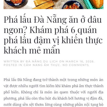
Phá lấu Đà Nẵng ăn ở đâu
ngon? Khám phá 6 quán
phá lấu đậm vị khiến thực
khách mê mẩn
WRITTEN BY
ĐÀ NẴNG DU LỊCH
ON
MARCH 16, 2026
.
ON
POSTED IN
CẢM NANG ẨM THỰC
.
NO COMMENTS
PHÁ
LẤU
ĐÀ
Phá lấu Đà Nẵng đang trở thành một trong những món ăn
NẴNG
ĂN
vặt được nhiều người tìm kiếm khi khám phá ẩm thực thành
Ở
ĐÂU
phố biển. Không chỉ là món ăn quen thuộc với người địa
NGON?
KHÁM
phương, phá lấu còn thu hút du khách bởi hương vị đậm đà,
PHÁ
nước dùng sền sệt thơm lừng cùng những phần nội tạng bò
6