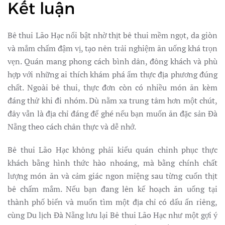
Kết luận
Bê thui Lão Hạc nổi bật nhờ thịt bê thui mềm ngọt, da giòn
và mắm chấm đậm vị, tạo nên trải nghiệm ăn uống khá trọn
vẹn. Quán mang phong cách bình dân, đông khách và phù
hợp với những ai thích khám phá ẩm thực địa phương đúng
chất. Ngoài bê thui, thực đơn còn có nhiều món ăn kèm
đáng thử khi đi nhóm. Dù nằm xa trung tâm hơn một chút,
đây vẫn là địa chỉ đáng để ghé nếu bạn muốn ăn đặc sản Đà
Nẵng theo cách chân thực và dễ nhớ.
Bê thui Lão Hạc không phải kiểu quán chinh phục thực
khách bằng hình thức hào nhoáng, mà bằng chính chất
lượng món ăn và cảm giác ngon miệng sau từng cuốn thịt
bê chấm mắm. Nếu bạn đang lên kế hoạch ăn uống tại
thành phố biển và muốn tìm một địa chỉ có dấu ấn riêng,
cùng Du lịch Đà Nẵng lưu lại Bê thui Lão Hạc như một gợi ý