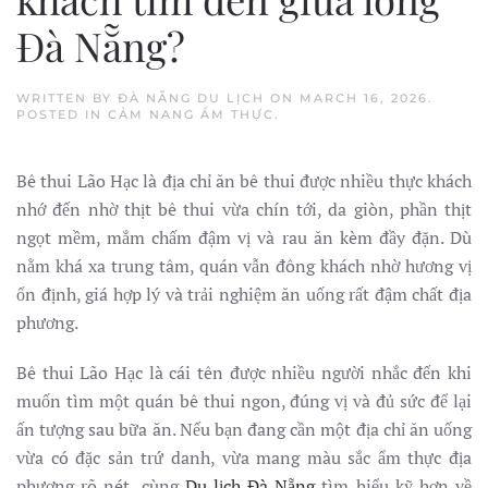
Đà Nẵng?
WRITTEN BY
ĐÀ NẴNG DU LỊCH
ON
MARCH 16, 2026
.
POSTED IN
CẢM NANG ẨM THỰC
.
Bê thui Lão Hạc là địa chỉ ăn bê thui được nhiều thực khách
nhớ đến nhờ thịt bê thui vừa chín tới, da giòn, phần thịt
ngọt mềm, mắm chấm đậm vị và rau ăn kèm đầy đặn. Dù
nằm khá xa trung tâm, quán vẫn đông khách nhờ hương vị
ổn định, giá hợp lý và trải nghiệm ăn uống rất đậm chất địa
phương.
Bê thui Lão Hạc là cái tên được nhiều người nhắc đến khi
muốn tìm một quán bê thui ngon, đúng vị và đủ sức để lại
ấn tượng sau bữa ăn. Nếu bạn đang cần một địa chỉ ăn uống
vừa có đặc sản trứ danh, vừa mang màu sắc ẩm thực địa
phương rõ nét, cùng
Du lịch Đà Nẵng
tìm hiểu kỹ hơn về