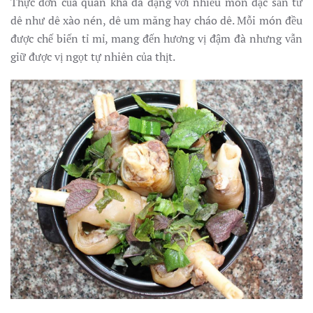
Thực đơn của quán khá đa dạng với nhiều món đặc sản từ
dê như dê xào nén, dê um măng hay cháo dê. Mỗi món đều
được chế biến tỉ mỉ, mang đến hương vị đậm đà nhưng vẫn
giữ được vị ngọt tự nhiên của thịt.