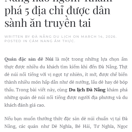
phá 5 địa chỉ được dân
sành ăn truyền tai
WRITTEN BY
ĐÀ NẴNG DU LỊCH
ON
MARCH 14, 2026
.
POSTED IN
CẢM NANG ẨM THỰC
.
Quán đặc sản dê Núi
là một trong những lựa chọn ẩm
thực được nhiều du khách tìm kiếm khi đến Đà Nẵng. Thịt
dê núi nổi tiếng với vị ngọt tự nhiên, ít mỡ, được chế biến
thành nhiều món hấp dẫn như dê nướng, lẩu dê hay dê bóp
thấu. Trong bài viết này, cùng
Du lịch Đà Nẵng
khám phá
những quán dê núi nổi tiếng được người địa phương và du
khách đánh giá cao.
Nếu bạn muốn thưởng thức đặc sản dê núi chuẩn vị tại Đà
Nẵng, các quán như Dê Nghĩa, Bé Hải, Tư Nghĩa, Ngọc