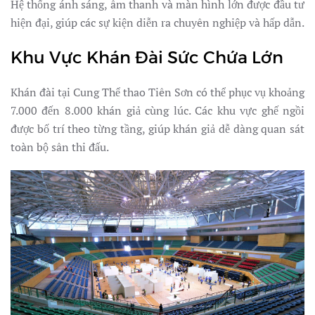
Hệ thống ánh sáng, âm thanh và màn hình lớn được đầu tư
hiện đại, giúp các sự kiện diễn ra chuyên nghiệp và hấp dẫn.
Khu Vực Khán Đài Sức Chứa Lớn
Khán đài tại Cung Thể thao Tiên Sơn có thể phục vụ khoảng
7.000 đến 8.000 khán giả cùng lúc. Các khu vực ghế ngồi
được bố trí theo từng tầng, giúp khán giả dễ dàng quan sát
toàn bộ sân thi đấu.