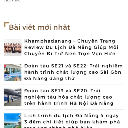
Bài viết mới nhất
Khamphadanang – Chuyên Trang
Review Du Lịch Đà Nẵng Giúp Mỗi
Chuyến Đi Trở Nên Trọn Vẹn Hơn
Đoàn tàu SE21 và SE22: Trải nghiệm
hành trình chất lượng cao Sài Gòn
Đà Nẵng đáng thử
Đoàn tàu SE19 và SE20: Trải
nghiệm tàu hỏa chất lượng cao
trên hành trình Hà Nội Đà Nẵng
Lịch trình du lịch Đà Nẵng 4 ngày
3 đêm chi tiết giúp bạn khám phá