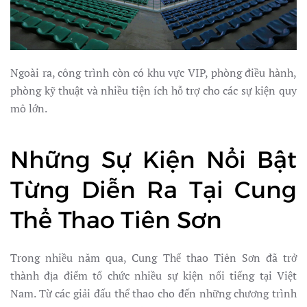
Ngoài ra, công trình còn có khu vực VIP, phòng điều hành,
phòng kỹ thuật và nhiều tiện ích hỗ trợ cho các sự kiện quy
mô lớn.
Những Sự Kiện Nổi Bật
Từng Diễn Ra Tại Cung
Thể Thao Tiên Sơn
Trong nhiều năm qua, Cung Thể thao Tiên Sơn đã trở
thành địa điểm tổ chức nhiều sự kiện nổi tiếng tại Việt
Nam. Từ các giải đấu thể thao cho đến những chương trình