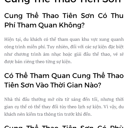
Cung Thể Thao Tiên Sơn Có Thu
Phí Tham Quan Không?
Hiện tại, du khách có thể tham quan khu vực xung quanh
công trình miễn phí. Tuy nhiên, đối với các sự kiện đặc biệt
như chương trình âm nhạc hoặc giải đấu thể thao, vé sẽ
được bán riêng theo từng sự kiện.
Có Thể Tham Quan Cung Thể Thao
Tiên Sơn Vào Thời Gian Nào?
Nhà thi đấu thường mở cửa từ sáng đến tối, nhưng thời
gian cụ thể có thể thay đổi tùy theo lịch sự kiện. Vì vậy, du
khách nên kiểm tra thông tin trước khi đến.