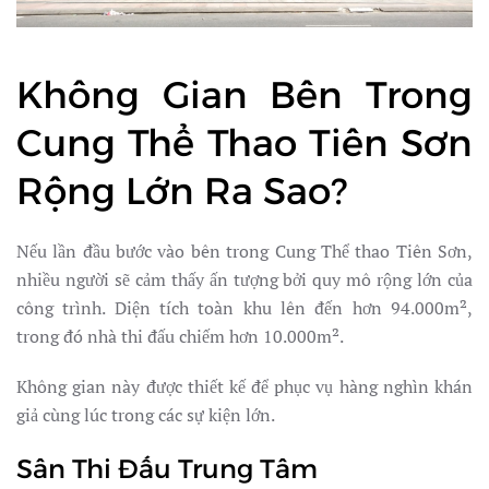
Không Gian Bên Trong
Cung Thể Thao Tiên Sơn
Rộng Lớn Ra Sao?
Nếu lần đầu bước vào bên trong Cung Thể thao Tiên Sơn,
nhiều người sẽ cảm thấy ấn tượng bởi quy mô rộng lớn của
công trình. Diện tích toàn khu lên đến hơn 94.000m²,
trong đó nhà thi đấu chiếm hơn 10.000m².
Không gian này được thiết kế để phục vụ hàng nghìn khán
giả cùng lúc trong các sự kiện lớn.
Sân Thi Đấu Trung Tâm