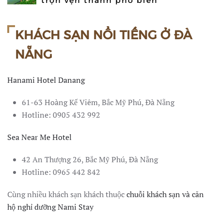
trọn vẹn thành phố biển
KHÁCH SẠN NỔI TIẾNG Ở ĐÀ
NẴNG
Hanami Hotel Danang
61-63 Hoàng Kế Viêm, Bắc Mỹ Phú, Đà Nẵng
Hotline: 0905 432 992
Sea Near Me Hotel
42 An Thượng 26, Bắc Mỹ Phú, Đà Nẵng
Hotline: 0965 442 842
Cùng nhiều khách sạn khách thuộc
chuỗi khách sạn và căn
hộ nghỉ dưỡng Nami Stay