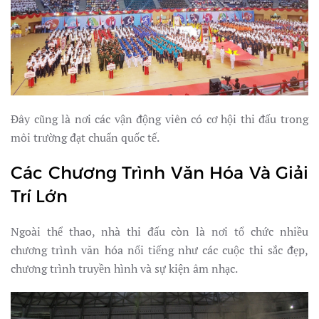
Đây cũng là nơi các vận động viên có cơ hội thi đấu trong
môi trường đạt chuẩn quốc tế.
Các Chương Trình Văn Hóa Và Giải
Trí Lớn
Ngoài thể thao, nhà thi đấu còn là nơi tổ chức nhiều
chương trình văn hóa nổi tiếng như các cuộc thi sắc đẹp,
chương trình truyền hình và sự kiện âm nhạc.