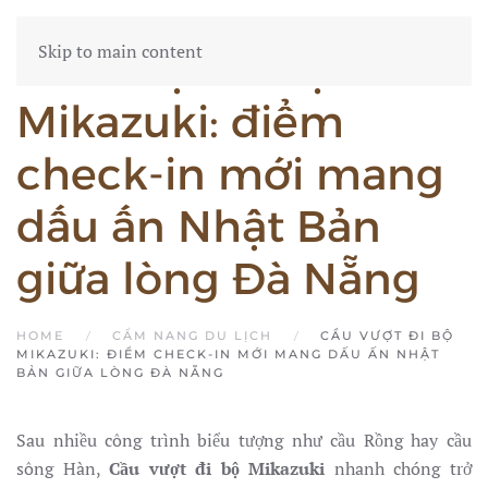
Skip to main content
Cầu vượt đi bộ
Mikazuki: điểm
check-in mới mang
dấu ấn Nhật Bản
giữa lòng Đà Nẵng
HOME
CẨM NANG DU LỊCH
CẦU VƯỢT ĐI BỘ
MIKAZUKI: ĐIỂM CHECK-IN MỚI MANG DẤU ẤN NHẬT
BẢN GIỮA LÒNG ĐÀ NẴNG
Sau nhiều công trình biểu tượng như cầu Rồng hay cầu
sông Hàn,
Cầu vượt đi bộ Mikazuki
nhanh chóng trở